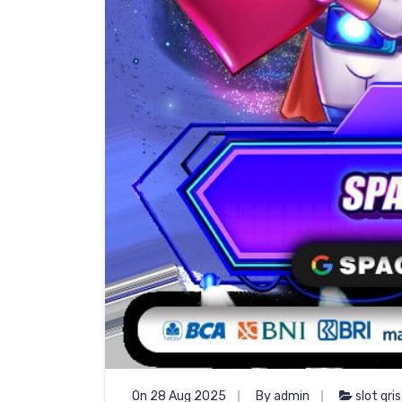
On 28 Aug 2025
By admin
slot qris