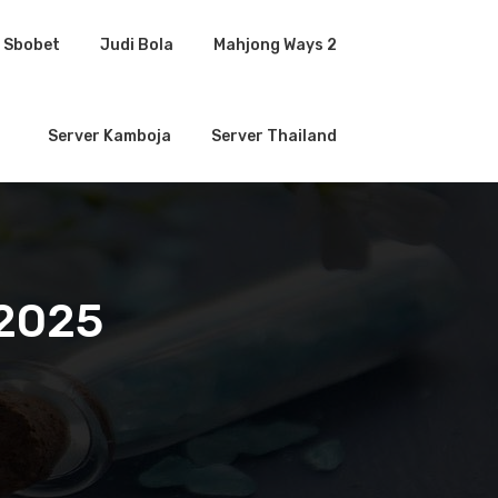
Sbobet
Judi Bola
Mahjong Ways 2
Server Kamboja
Server Thailand
 2025