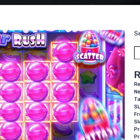
S
R
Re
Ne
Ta
SL
Fr
Sl
Pr
Pr