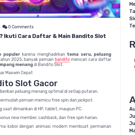
Me
Ta
Sl
T
0 Comments
Ikuti Cara Daftar & Main Bandito Slot
R
e populer
karena menghadirkan
tema seru, peluang
 Tahun 2025, banyak pemain
bandito
mencari cara daftar
ampang menang
di Bandito Slot.
Agar Maxwin Cepat
ito Slot Gacor
erikan peluang menang optimal di setiap putaran.
A
ermudah pemain memicu free spin dan jackpot.
Au
ag saat dimainkan di HP, tablet, maupun PC.
Ju
onus new member, cashback, dan free spin harian.
Ju
ma koboi dengan animasi modern membuat permainan
Ma