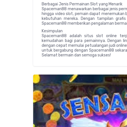
Berbagai Jenis Permainan Slot yang Menarik
Spaceman88 menawarkan berbagai jenis permai
hingga video slot, pemain dapat menemukan be
kebutuhan mereka. Dengan tampilan grafi
Spaceman88 memberikan pengalaman bermain y
Kesimpulan
Spaceman88 adalah situs slot online te
kemudahan bagi para pemainnya. Dengan lin
dengan cepat memulai petualangan judi online
untuk bergabung dengan Spaceman88 sekarang 
Selamat bermain dan semoga sukses!