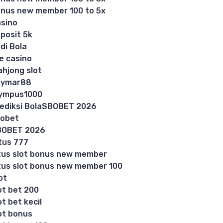
nus new member 100 to 5x
sino
posit 5k
di Bola
ve casino
hjong slot
eymar88
ympus1000
ediksi BolaSBOBET 2026
obet
BOBET 2026
tus 777
tus slot bonus new member
tus slot bonus new member 100
ot
ot bet 200
ot bet kecil
ot bonus