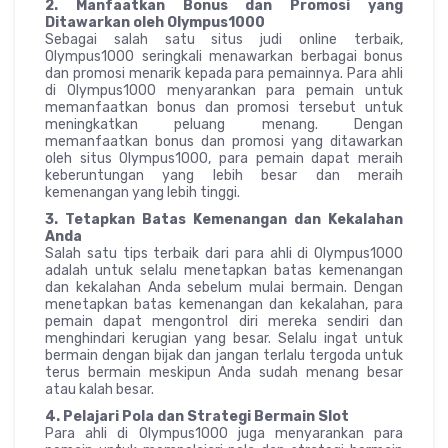
2. Manfaatkan Bonus dan Promosi yang
Ditawarkan oleh Olympus1000
Sebagai salah satu situs judi online terbaik,
Olympus1000 seringkali menawarkan berbagai bonus
dan promosi menarik kepada para pemainnya. Para ahli
di Olympus1000 menyarankan para pemain untuk
memanfaatkan bonus dan promosi tersebut untuk
meningkatkan peluang menang. Dengan
memanfaatkan bonus dan promosi yang ditawarkan
oleh situs Olympus1000, para pemain dapat meraih
keberuntungan yang lebih besar dan meraih
kemenangan yang lebih tinggi.
3. Tetapkan Batas Kemenangan dan Kekalahan
Anda
Salah satu tips terbaik dari para ahli di Olympus1000
adalah untuk selalu menetapkan batas kemenangan
dan kekalahan Anda sebelum mulai bermain. Dengan
menetapkan batas kemenangan dan kekalahan, para
pemain dapat mengontrol diri mereka sendiri dan
menghindari kerugian yang besar. Selalu ingat untuk
bermain dengan bijak dan jangan terlalu tergoda untuk
terus bermain meskipun Anda sudah menang besar
atau kalah besar.
4. Pelajari Pola dan Strategi Bermain Slot
Para ahli di Olympus1000 juga menyarankan para