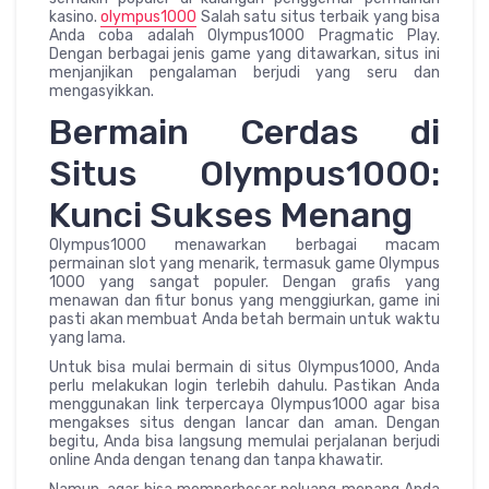
kasino.
olympus1000
Salah satu situs terbaik yang bisa
Anda coba adalah Olympus1000 Pragmatic Play.
Dengan berbagai jenis game yang ditawarkan, situs ini
menjanjikan pengalaman berjudi yang seru dan
mengasyikkan.
Bermain Cerdas di
Situs Olympus1000:
Kunci Sukses Menang
Olympus1000 menawarkan berbagai macam
permainan slot yang menarik, termasuk game Olympus
1000 yang sangat populer. Dengan grafis yang
menawan dan fitur bonus yang menggiurkan, game ini
pasti akan membuat Anda betah bermain untuk waktu
yang lama.
Untuk bisa mulai bermain di situs Olympus1000, Anda
perlu melakukan login terlebih dahulu. Pastikan Anda
menggunakan link terpercaya Olympus1000 agar bisa
mengakses situs dengan lancar dan aman. Dengan
begitu, Anda bisa langsung memulai perjalanan berjudi
online Anda dengan tenang dan tanpa khawatir.