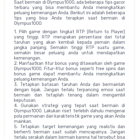
Saat bermain di Olympus1000, ada beberapa tips gacor
terbaru yang bisa membantu Anda meningkatkan
peluang kemenangan Anda. Berikut ini adalah beberapa
tips yang bisa Anda terapkan saat bermain di
Olympus1000:
1. Pilih game dengan tingkat RTP (Return to Player)
yang tinggi. RTP merupakan persentase dari total
taruhan yang akan kembali kepada pemain dalam
jangka panjang. Semakin tinggi RTP suatu game,
semakin besar peluang anda untuk mendapatkan
kemenangan.
2. Manfaatkan fitur bonus yang ditawarkan oleh game
Olympus1000. Fitur-fitur bonus seperti free spins dan
bonus game dapat membantu Anda meningkatkan
peluang kemenangan Anda.
3. Tetapkan batasan taruhan Anda dan bermainlah
dengan bijak. Jangan terlalu terpancing emosi saat
bermain dan tetaplah tenang dalam mengambil
keputusan.
4. Gunakan strategi yang tepat saat bermain di
Olympus1000. Lakukan riset terlebih dahulu mengenai
pola permainan dan karakteristik game yang akan Anda
mainkan.
5. Tetapkan target kemenangan yang realistis dan
berhenti bermain saat sudah mencapainya. Jangan
terlalu serakah dalam bermain karena hal tersebut bisa