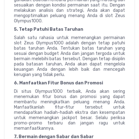
sesuaikan dengan kondisi permainan saat itu. Dengan
melakukan analisis dan strategi, Anda akan dapat
mengoptimalkan peluang menang Anda di slot Zeus
Olympus1000.
5. Tetap Patuhi Batas Taruhan
Salah satu rahasia untuk memenangkan permainan
slot Zeus Olympus1000 adalah dengan tetap patuhi
batas taruhan Anda. Tentukan batas taruhan yang
sesuai dengan budget Anda dan jangan tergoda untuk
bermain melebihi batas tersebut. Dengan tetap disiplin
pada batasan taruhan, Anda akan dapat mengelola
keuangan Anda dengan lebih baik dan mencegah
kerugian yang tidak perlu.
6. Manfaatkan Fitur Bonus dan Promosi
Di situs Olympus1000 terbaik, Anda akan sering
menemukan fitur bonus dan promosi yang dapat
membantu meningkatkan peluang menang Anda.
Manfaatkanlah fitur-fitur tersebut untuk
mendapatkan hadiah-hadiah ekstra dan kesempatan
untuk memenangkan jackpot besar. Selalu periksa
promo-promo terbaru dan jangan ragu untuk
memanfaatkannya.
7. Bermain dengan Sabar dan Sabar