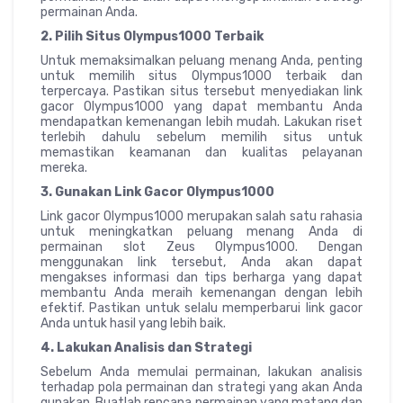
permainan Anda.
2. Pilih Situs Olympus1000 Terbaik
Untuk memaksimalkan peluang menang Anda, penting
untuk memilih situs Olympus1000 terbaik dan
terpercaya. Pastikan situs tersebut menyediakan link
gacor Olympus1000 yang dapat membantu Anda
mendapatkan kemenangan lebih mudah. Lakukan riset
terlebih dahulu sebelum memilih situs untuk
memastikan keamanan dan kualitas pelayanan
mereka.
3. Gunakan Link Gacor Olympus1000
Link gacor Olympus1000 merupakan salah satu rahasia
untuk meningkatkan peluang menang Anda di
permainan slot Zeus Olympus1000. Dengan
menggunakan link tersebut, Anda akan dapat
mengakses informasi dan tips berharga yang dapat
membantu Anda meraih kemenangan dengan lebih
efektif. Pastikan untuk selalu memperbarui link gacor
Anda untuk hasil yang lebih baik.
4. Lakukan Analisis dan Strategi
Sebelum Anda memulai permainan, lakukan analisis
terhadap pola permainan dan strategi yang akan Anda
gunakan. Buatlah rencana permainan yang matang dan