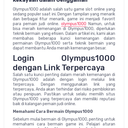
Kekayaan dalam Genggaman
Olympus1000 adalah salah satu game slot online yang
sedang populer saat ini. Dengan tampilan yang menarik
dan berbagai fitur menarik, game ini menjadi favorit
para pemain judi online.
olympus1000
Namun, untuk
bisa meraih kemenangan di Olympus1000, diperlukan
teknik bermain yang efisien. Dalam artikel ini, kami akan
membahas beberapa kunci kemenangan dalam
permainan Olympus1000 serta teknik bermain yang
dapat membantu Anda meraih kemenangan besar.
Login Olympus1000
dengan Link Terpercaya
Salah satu kunci penting dalam meraih kemenangan di
Olympus1000 adalah dengan login melalui link
terpercaya. Dengan menggunakan link yang
terpercaya, Anda akan terhindar dari risiko pemblokiran
atau penipuan. Pastikan untuk selalu memilih situs
Olympus1000 yang terpercaya dan memiliki reputasi
baik di kalangan pemain judi online.
Memahami Cara Bermain Olympus1000
Sebelum mulai bermain di Olympus1000, penting untuk
memahami cara bermain game ini. Pelajari aturan