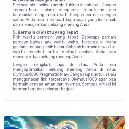
4. Bermain dengan Sabar
Bermain slot online membutuhkan kesabaran. Jangan
terburu-buru dalam mengambil keputusan dan
bermainlah dengan hati-hati. Dengan bermain dengan
sabar, Anda bisa membuat keputusan yang lebih baik
dan meningkatkan peluang menang Anda.
5. Bermain di Waktu yang Tepat
Pilih waktu bermain yang tepat. Beberapa pemain
percaya bahwa ada waktu-waktu tertentu di mana
peluang menang lebih besar. Cobalah bermain di waktu-
waktu tersebut untuk melihat apakah Anda bisa
meningkatkan peluang menang Anda.
Dengan mengikuti tips di atas, Anda bisa
mengoptimalkan peluang menang Anda di situs
Olympus1000 Pragmatic Play. Jangan lupa untuk selalu
menggunakan link terpercaya Olympus1000 agar bisa
bermain dengan aman dan nyaman. Semoga artikel ini
bermanfaat dan selamat berjudi!