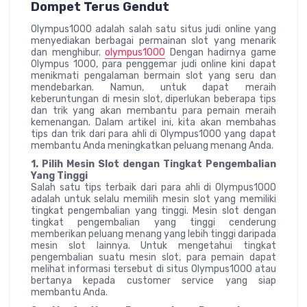
Dompet Terus Gendut
Olympus1000 adalah salah satu situs judi online yang
menyediakan berbagai permainan slot yang menarik
dan menghibur.
olympus1000
Dengan hadirnya game
Olympus 1000, para penggemar judi online kini dapat
menikmati pengalaman bermain slot yang seru dan
mendebarkan. Namun, untuk dapat meraih
keberuntungan di mesin slot, diperlukan beberapa tips
dan trik yang akan membantu para pemain meraih
kemenangan. Dalam artikel ini, kita akan membahas
tips dan trik dari para ahli di Olympus1000 yang dapat
membantu Anda meningkatkan peluang menang Anda.
1. Pilih Mesin Slot dengan Tingkat Pengembalian
Yang Tinggi
Salah satu tips terbaik dari para ahli di Olympus1000
adalah untuk selalu memilih mesin slot yang memiliki
tingkat pengembalian yang tinggi. Mesin slot dengan
tingkat pengembalian yang tinggi cenderung
memberikan peluang menang yang lebih tinggi daripada
mesin slot lainnya. Untuk mengetahui tingkat
pengembalian suatu mesin slot, para pemain dapat
melihat informasi tersebut di situs Olympus1000 atau
bertanya kepada customer service yang siap
membantu Anda.