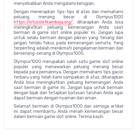
menyebabkan Anda mengalami kerugian.
Dengan menerapkan tips-tips di atas dan memahami
peluang menang besar di Olympus1000
https://situsslotkamboja.org/
, diharapkan Anda bisa
meningkatkan peluang kemenangan Anda saat
bermain di game slot online populer ini. Jangan lupa
untuk selalu bermain dengan pikiran yang tenang dan
jangan terlalu fokus pada kemenangan semata. Yang
terpenting adalah menikmati pengalaman bermain dan
bersenang-senang di Olympus1000.
Olympus1000 merupakan salah satu game slot online
populer yang menawarkan peluang menang besar
kepada para pemainnya. Dengan memahami tips gacor
terbaru yang telah kami sampaikan di atas, diharapkan
Anda bisa meningkatkan peluang kemenangan Anda
saat bermain di game ini. Jangan lupa untuk bermain
dengan bijak dan tetapkan batasan taruhan Anda agar
dapat bermain dengan nyaman dan aman.
Selamat bermain di Olympus1000 dan semoga artikel
ini dapat membantu Anda meraih kemenangan besar
dalam bermain game slot online. Terima kasih.