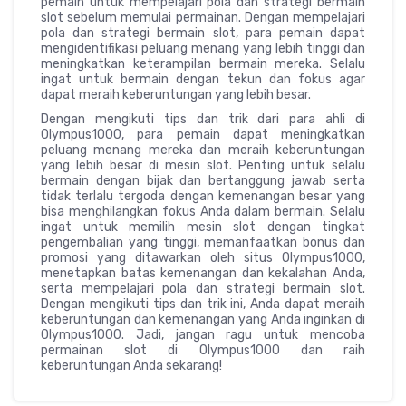
pemain untuk mempelajari pola dan strategi bermain
slot sebelum memulai permainan. Dengan mempelajari
pola dan strategi bermain slot, para pemain dapat
mengidentifikasi peluang menang yang lebih tinggi dan
meningkatkan keterampilan bermain mereka. Selalu
ingat untuk bermain dengan tekun dan fokus agar
dapat meraih keberuntungan yang lebih besar.
Dengan mengikuti tips dan trik dari para ahli di
Olympus1000, para pemain dapat meningkatkan
peluang menang mereka dan meraih keberuntungan
yang lebih besar di mesin slot. Penting untuk selalu
bermain dengan bijak dan bertanggung jawab serta
tidak terlalu tergoda dengan kemenangan besar yang
bisa menghilangkan fokus Anda dalam bermain. Selalu
ingat untuk memilih mesin slot dengan tingkat
pengembalian yang tinggi, memanfaatkan bonus dan
promosi yang ditawarkan oleh situs Olympus1000,
menetapkan batas kemenangan dan kekalahan Anda,
serta mempelajari pola dan strategi bermain slot.
Dengan mengikuti tips dan trik ini, Anda dapat meraih
keberuntungan dan kemenangan yang Anda inginkan di
Olympus1000. Jadi, jangan ragu untuk mencoba
permainan slot di Olympus1000 dan raih
keberuntungan Anda sekarang!