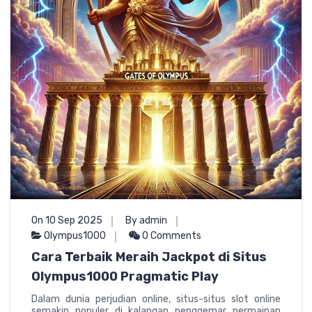
On 10 Sep 2025
By admin
Olympus1000
0 Comments
Cara Terbaik Meraih Jackpot di Situs
Olympus1000 Pragmatic Play
Dalam dunia perjudian online, situs-situs slot online
semakin populer di kalangan penggemar permainan