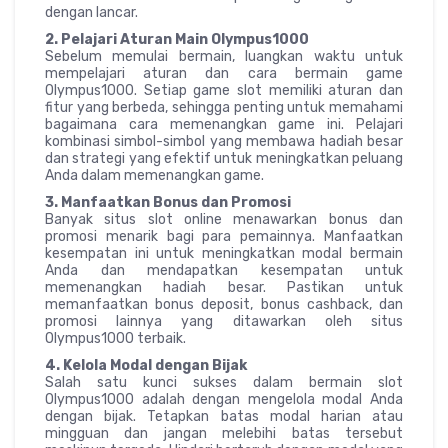
dengan lancar.
2. Pelajari Aturan Main Olympus1000
Sebelum memulai bermain, luangkan waktu untuk
mempelajari aturan dan cara bermain game
Olympus1000. Setiap game slot memiliki aturan dan
fitur yang berbeda, sehingga penting untuk memahami
bagaimana cara memenangkan game ini. Pelajari
kombinasi simbol-simbol yang membawa hadiah besar
dan strategi yang efektif untuk meningkatkan peluang
Anda dalam memenangkan game.
3. Manfaatkan Bonus dan Promosi
Banyak situs slot online menawarkan bonus dan
promosi menarik bagi para pemainnya. Manfaatkan
kesempatan ini untuk meningkatkan modal bermain
Anda dan mendapatkan kesempatan untuk
memenangkan hadiah besar. Pastikan untuk
memanfaatkan bonus deposit, bonus cashback, dan
promosi lainnya yang ditawarkan oleh situs
Olympus1000 terbaik.
4. Kelola Modal dengan Bijak
Salah satu kunci sukses dalam bermain slot
Olympus1000 adalah dengan mengelola modal Anda
dengan bijak. Tetapkan batas modal harian atau
mingguan dan jangan melebihi batas tersebut