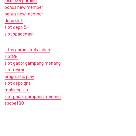
joker123 gaming
bonus new member
bonus new member
depo slot
slot depo 5k
slot spaceman
situs garansi kekalahan
slot88
slot gacor gampang menang
slot resmi
pragmatic play
slot depo qris
mahjong slot
slot gacor gampang menang
sbobet88