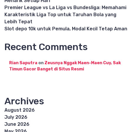
Menarik Setiap Hari
Premier League vs La Liga vs Bundesliga: Memahami
Karakteristik Liga Top untuk Taruhan Bola yang
Lebih Tepat
Slot depo 10k untuk Pemula, Modal Kecil Tetap Aman
Recent Comments
Rian Saputra
on
Zeusnya Nggak Maen-Maen Cuy, Sak
Timun Gacor Banget di Situs Resmi
Archives
August 2026
July 2026
June 2026
May 2026