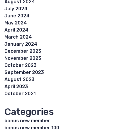
August 2024
July 2024
June 2024
May 2024
April 2024
March 2024
January 2024
December 2023
November 2023
October 2023
September 2023
August 2023
April 2023
October 2021
Categories
bonus new member
bonus new member 100