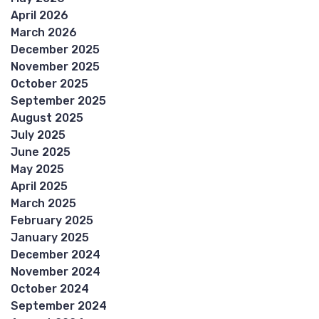
April 2026
March 2026
December 2025
November 2025
October 2025
September 2025
August 2025
July 2025
June 2025
May 2025
April 2025
March 2025
February 2025
January 2025
December 2024
November 2024
October 2024
September 2024