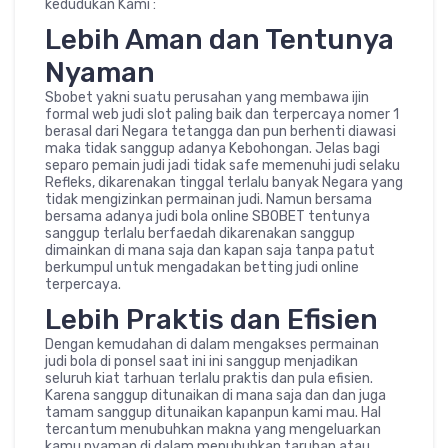
kedudukan Kami :
Lebih Aman dan Tentunya
Nyaman
Sbobet yakni suatu perusahan yang membawa ijin
formal web judi slot paling baik dan terpercaya nomer 1
berasal dari Negara tetangga dan pun berhenti diawasi
maka tidak sanggup adanya Kebohongan. Jelas bagi
separo pemain judi jadi tidak safe memenuhi judi selaku
Refleks, dikarenakan tinggal terlalu banyak Negara yang
tidak mengizinkan permainan judi. Namun bersama
bersama adanya judi bola online SBOBET tentunya
sanggup terlalu berfaedah dikarenakan sanggup
dimainkan di mana saja dan kapan saja tanpa patut
berkumpul untuk mengadakan betting judi online
terpercaya.
Lebih Praktis dan Efisien
Dengan kemudahan di dalam mengakses permainan
judi bola di ponsel saat ini ini sanggup menjadikan
seluruh kiat tarhuan terlalu praktis dan pula efisien.
Karena sanggup ditunaikan di mana saja dan dan juga
tamam sanggup ditunaikan kapanpun kami mau. Hal
tercantum menubuhkan makna yang mengeluarkan
kamu nyaman di dalam menubuhkan taruhan atau