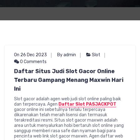
On 26 Dec 2023
By admin
Slot
0 Comments
Daftar Situs Judi Slot Gacor Online
Terbaru Gampang Menang Maxwin Hari
Ini
Slot gacor adalah agen web judi slot online paling baik
dan terpercaya. Agen
Daftar Slot PASJACKPOT
gacor online ini sebetulnya terlalu terpercaya
dikarenakan telah meraih lisensi dan termasuk
terakreditasi resmi. Situs slot gacor maxwin adalah
area untuk menyalurkan hobi bertaruh slot online yang
sanggup memberi rasa safe dan nyaman bagi para
pencinta web link slot gacor maxwin. Agen daftar web