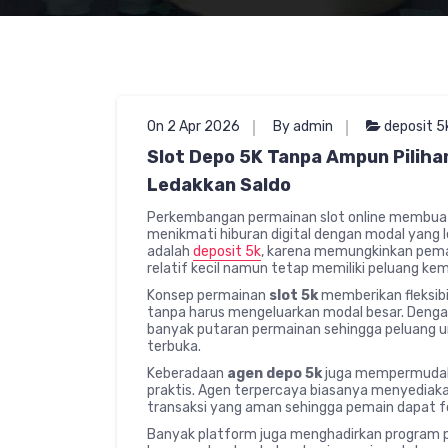
On 2 Apr 2026
By admin
deposit 5
Slot Depo 5K Tanpa Ampun Pilihan 
Ledakkan Saldo
Perkembangan permainan slot online membuat b
menikmati hiburan digital dengan modal yang le
adalah
deposit 5k
, karena memungkinkan pema
relatif kecil namun tetap memiliki peluang k
Konsep permainan
slot 5k
memberikan fleksibi
tanpa harus mengeluarkan modal besar. Dengan
banyak putaran permainan sehingga peluang 
terbuka.
Keberadaan
agen depo 5k
juga mempermudah 
praktis. Agen terpercaya biasanya menyedia
transaksi yang aman sehingga pemain dapat 
Banyak platform juga menghadirkan program 