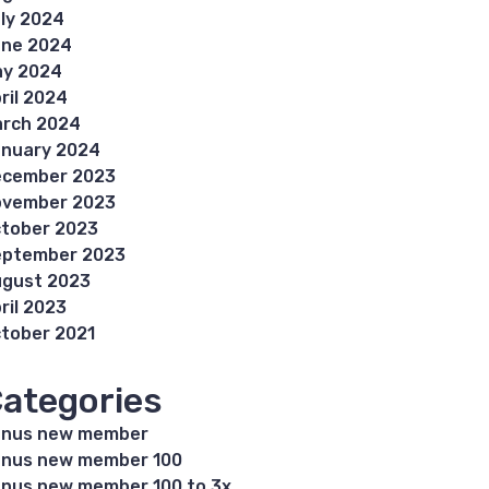
ly 2024
ne 2024
y 2024
ril 2024
rch 2024
nuary 2024
ecember 2023
ovember 2023
tober 2023
eptember 2023
gust 2023
ril 2023
tober 2021
ategories
onus new member
nus new member 100
nus new member 100 to 3x