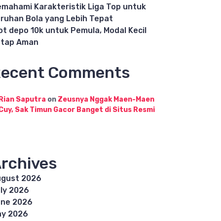
mahami Karakteristik Liga Top untuk
ruhan Bola yang Lebih Tepat
ot depo 10k untuk Pemula, Modal Kecil
etap Aman
ecent Comments
Rian Saputra
on
Zeusnya Nggak Maen-Maen
Cuy, Sak Timun Gacor Banget di Situs Resmi
rchives
gust 2026
ly 2026
ne 2026
y 2026