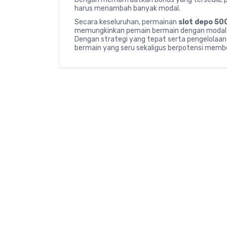
harus menambah banyak modal.
Secara keseluruhan, permainan
slot depo 50
memungkinkan pemain bermain dengan modal k
Dengan strategi yang tepat serta pengelolaa
bermain yang seru sekaligus berpotensi memb