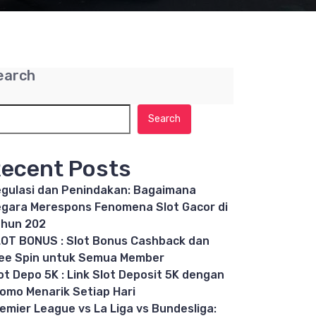
earch
Search
ecent Posts
gulasi dan Penindakan: Bagaimana
gara Merespons Fenomena Slot Gacor di
hun 202
OT BONUS : Slot Bonus Cashback dan
ee Spin untuk Semua Member
ot Depo 5K : Link Slot Deposit 5K dengan
omo Menarik Setiap Hari
emier League vs La Liga vs Bundesliga: