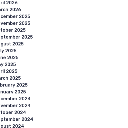
ril 2026
rch 2026
ecember 2025
ovember 2025
tober 2025
eptember 2025
gust 2025
ly 2025
ne 2025
y 2025
ril 2025
rch 2025
bruary 2025
nuary 2025
ecember 2024
ovember 2024
tober 2024
eptember 2024
gust 2024