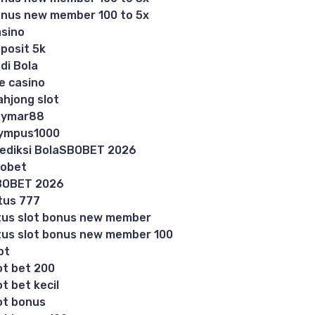
nus new member 100 to 5x
sino
posit 5k
di Bola
ve casino
hjong slot
eymar88
ympus1000
ediksi BolaSBOBET 2026
obet
BOBET 2026
tus 777
tus slot bonus new member
tus slot bonus new member 100
ot
ot bet 200
ot bet kecil
ot bonus