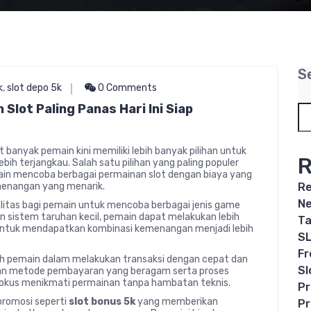
S
k
,
slot depo 5k
0 Comments
Slot Paling Panas Hari Ini Siap
anyak pemain kini memiliki lebih banyak pilihan untuk
R
bih terjangkau. Salah satu pilihan yang paling populer
in mencoba berbagai permainan slot dengan biaya yang
emenangan yang menarik.
Re
Ne
litas bagi pemain untuk mencoba berbagai jenis game
 sistem taruhan kecil, pemain dapat melakukan lebih
Ta
untuk mendapatkan kombinasi kemenangan menjadi lebih
SL
Fr
pemain dalam melakukan transaksi dengan cepat dan
Sl
kan metode pembayaran yang beragam serta proses
fokus menikmati permainan tanpa hambatan teknis.
Pr
promosi seperti
slot bonus 5k
yang memberikan
Pr