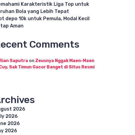
mahami Karakteristik Liga Top untuk
ruhan Bola yang Lebih Tepat
ot depo 10k untuk Pemula, Modal Kecil
etap Aman
ecent Comments
Rian Saputra
on
Zeusnya Nggak Maen-Maen
Cuy, Sak Timun Gacor Banget di Situs Resmi
rchives
gust 2026
ly 2026
ne 2026
y 2026