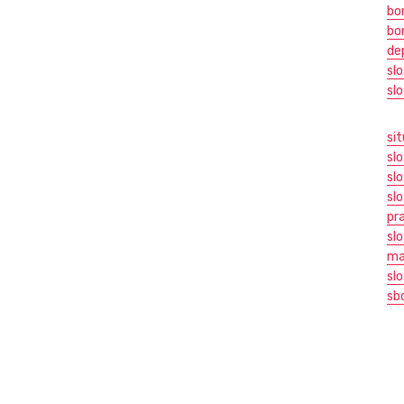
bo
bo
de
sl
sl
si
sl
sl
sl
pr
slo
ma
sl
sb