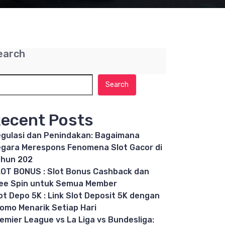
earch
Search
ecent Posts
gulasi dan Penindakan: Bagaimana
gara Merespons Fenomena Slot Gacor di
hun 202
OT BONUS : Slot Bonus Cashback dan
ee Spin untuk Semua Member
ot Depo 5K : Link Slot Deposit 5K dengan
omo Menarik Setiap Hari
emier League vs La Liga vs Bundesliga: