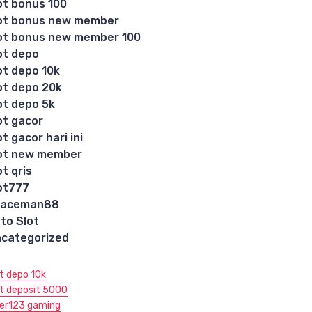
ot bonus 100
ot bonus new member
ot bonus new member 100
ot depo
ot depo 10k
ot depo 20k
ot depo 5k
ot gacor
ot gacor hari ini
ot new member
ot qris
ot777
paceman88
to Slot
categorized
ot depo 10k
ot deposit 5000
ker123 gaming