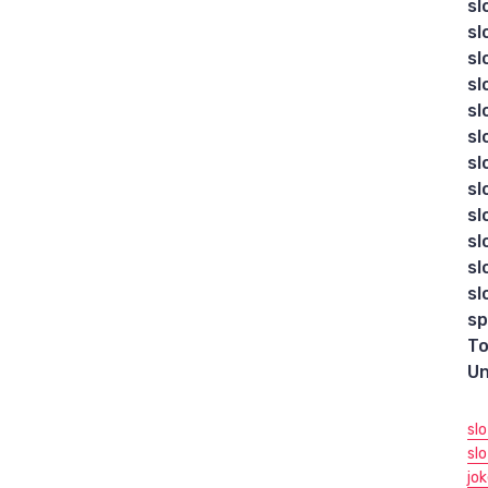
sl
sl
sl
sl
sl
sl
sl
sl
sl
sl
sl
sl
s
To
Un
sl
sl
jo