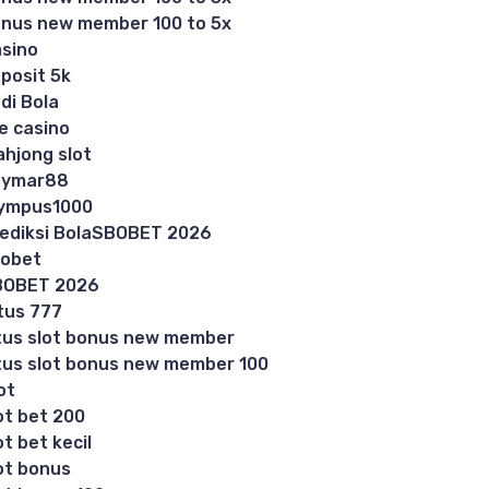
nus new member 100 to 5x
sino
posit 5k
di Bola
ve casino
hjong slot
eymar88
ympus1000
ediksi BolaSBOBET 2026
obet
BOBET 2026
tus 777
tus slot bonus new member
tus slot bonus new member 100
ot
ot bet 200
ot bet kecil
ot bonus