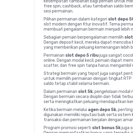
kesempatan tambahan bagi pemain untuk meni
free spin, cashback, atau tambahan saldo b
sesi permainan.
Pilihan permainan dalam kategori
slot depo 
slot modern dengan fitur inovatif. Tema permai
membuat pengalaman bermain menjadi lebih
Sebagian pemain berpengalaman memilih
slo
Dengan deposit kecil, mereka dapat mencoba
yang memberikan peluang kemenangan lebih b
Permainan
slot depo 5 ribu
juga sangat coco
online. Dengan modal kecil, pemain dapat mempe
scatter, dan free spin tanpa harus mengambil ri
Strategi bermain yang tepat juga sangat pen
untuk memilih permainan dengan tingkat RTP t
saldo tetap stabil selama bermain.
Dalam permainan
slot 5k
, pengelolaan modal 
Dengan bermain secara disiplin dan tidak te
serta meningkatkan peluang mendapatkan k
Ketika bermain melalui
agen depo 5k
, pentin
digunakan memiliki reputasi baik serta sistem
transaksi dan permainan berjalan dengan aman
Program promosi seperti
slot bonus 5k
juga s
Dengan memanfaatkan bonus yang tersedia, 