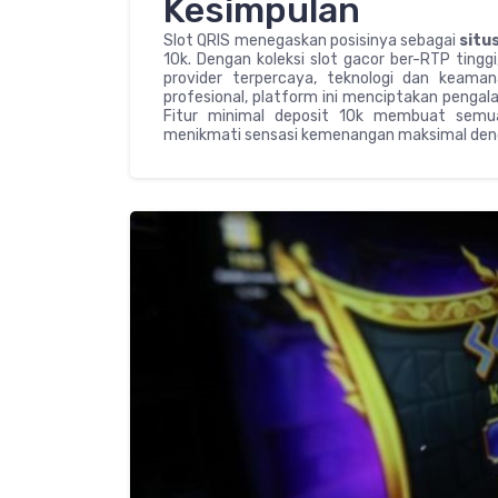
Kesimpulan
Slot QRIS menegaskan posisinya sebagai
situ
10k. Dengan koleksi slot gacor ber-RTP tingg
provider terpercaya, teknologi dan keama
profesional, platform ini menciptakan peng
Fitur minimal deposit 10k membuat semua
menikmati sensasi kemenangan maksimal deng