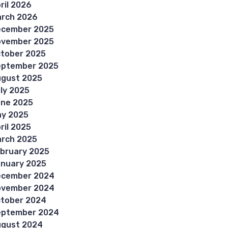
ril 2026
rch 2026
ecember 2025
ovember 2025
tober 2025
eptember 2025
gust 2025
ly 2025
ne 2025
y 2025
ril 2025
rch 2025
bruary 2025
nuary 2025
ecember 2024
ovember 2024
tober 2024
eptember 2024
gust 2024