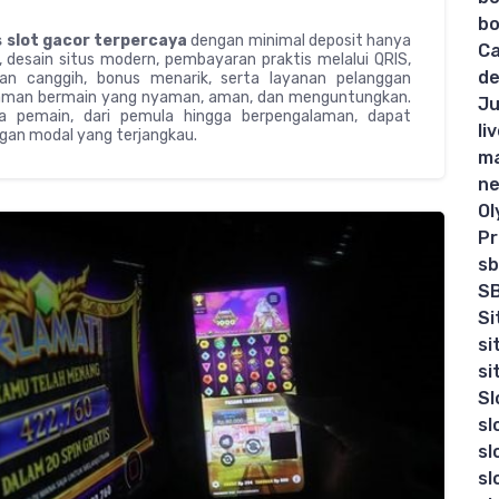
bo
s slot gacor terpercaya
dengan minimal deposit hanya
Ca
i, desain situs modern, pembayaran praktis melalui QRIS,
de
nan canggih, bonus menarik, serta layanan pelanggan
alaman bermain yang nyaman, aman, dan menguntungkan.
Ju
 pemain, dari pemula hingga berpengalaman, dapat
li
an modal yang terjangkau.
ma
n
Ol
Pr
sb
S
Si
si
si
Sl
sl
sl
sl