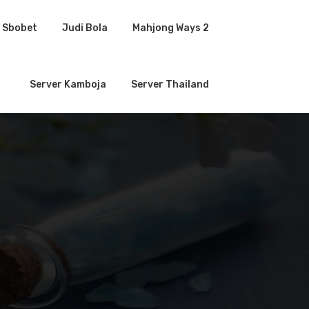
Sbobet
Judi Bola
Mahjong Ways 2
Server Kamboja
Server Thailand