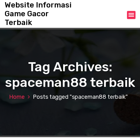
S
Website Informasi
k
Game Gacor
i
Terbaik
p
t
o
c
o
n
Tag Archives:
t
e
spaceman88 terbaik
n
t
Home
Posts tagged "spaceman88 terbaik"