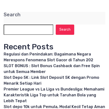
Search
Search
Recent Posts
Regulasi dan Penindakan: Bagaimana Negara
Merespons Fenomena Slot Gacor di Tahun 202
SLOT BONUS : Slot Bonus Cashback dan Free Spin
untuk Semua Member
Slot Depo 5K : Link Slot Deposit 5K dengan Promo
Menarik Setiap Hari
Premier League vs La Liga vs Bundesliga: Memahami
Karakteristik Liga Top untuk Taruhan Bola yang
Lebih Tepat
Slot depo 10k untuk Pemula, Modal Kecil Tetap Aman