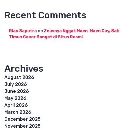
Recent Comments
Rian Saputra
on
Zeusnya Nggak Maen-Maen Cuy, Sak
Timun Gacor Banget di Situs Resmi
Archives
August 2026
July 2026
June 2026
May 2026
April 2026
March 2026
December 2025
November 2025