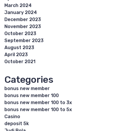
March 2024
January 2024
December 2023
November 2023
October 2023
September 2023
August 2023
April 2023
October 2021
Categories
bonus new member
bonus new member 100
bonus new member 100 to 3x
bonus new member 100 to 5x
Casino
deposit 5k
Judi Bola