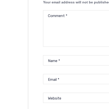
Your email address will not be publishe
Comment
*
Name
*
Email
*
Website