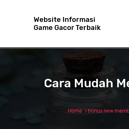
S
k
i
Website Informasi
p
Game Gacor Terbaik
t
o
c
o
n
t
e
n
Cara Mudah M
t
Home
bonus new memb