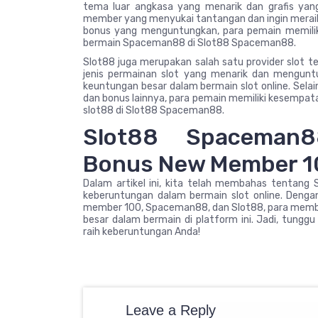
tema luar angkasa yang menarik dan grafis yan
member yang menyukai tantangan dan ingin meraih 
bonus yang menguntungkan, para pemain memili
bermain Spaceman88 di Slot88 Spaceman88.
Slot88 juga merupakan salah satu provider slot t
jenis permainan slot yang menarik dan mengunt
keuntungan besar dalam bermain slot online. Selain
dan bonus lainnya, para pemain memiliki kesempat
slot88 di Slot88 Spaceman88.
Slot88 Spaceman8
Bonus New Member 1
Dalam artikel ini, kita telah membahas tentang
keberuntungan dalam bermain slot online. Denga
member 100, Spaceman88, dan Slot88, para membe
besar dalam bermain di platform ini. Jadi, tung
raih keberuntungan Anda!
Leave a Reply