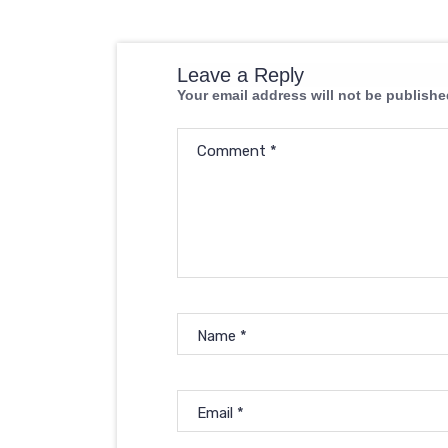
Leave a Reply
Your email address will not be publishe
Comment
*
Name
*
Email
*