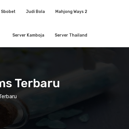
Sbobet
Judi Bola
Mahjong Ways 2
Server Kamboja
Server Thailand
ms Terbaru
Terbaru