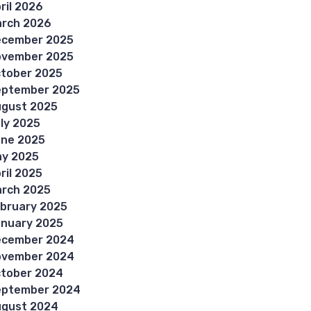
ril 2026
rch 2026
ecember 2025
ovember 2025
tober 2025
eptember 2025
gust 2025
ly 2025
ne 2025
y 2025
ril 2025
rch 2025
bruary 2025
nuary 2025
ecember 2024
ovember 2024
tober 2024
eptember 2024
gust 2024