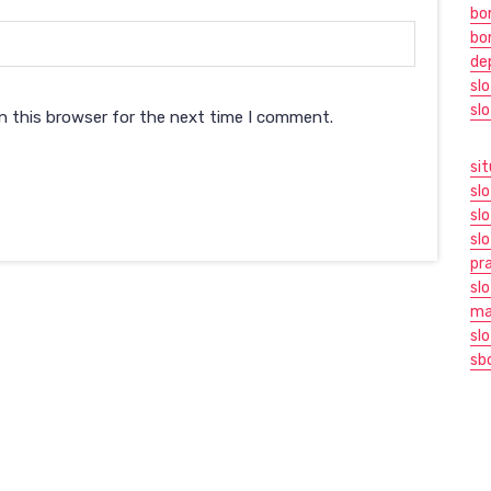
bo
bo
de
sl
sl
n this browser for the next time I comment.
si
sl
sl
sl
pr
slo
ma
sl
sb