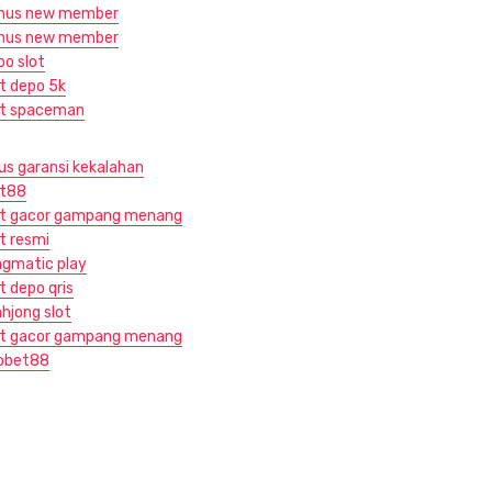
nus new member
nus new member
po slot
ot depo 5k
ot spaceman
tus garansi kekalahan
ot88
ot gacor gampang menang
ot resmi
agmatic play
t depo qris
hjong slot
ot gacor gampang menang
obet88