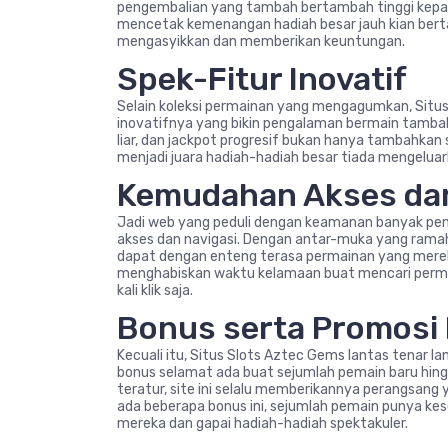
pengembalian yang tambah bertambah tinggi kepa
mencetak kemenangan hadiah besar jauh kian berta
mengasyikkan dan memberikan keuntungan.
Spek-Fitur Inovatif
Selain koleksi permainan yang mengagumkan, Situs 
inovatifnya yang bikin pengalaman bermain tambah 
liar, dan jackpot progresif bukan hanya tambahkan
menjadi juara hadiah-hadiah besar tiada mengelua
Kemudahan Akses dan
Jadi web yang peduli dengan keamanan banyak pe
akses dan navigasi. Dengan antar-muka yang rama
dapat dengan enteng terasa permainan yang mereka
menghabiskan waktu kelamaan buat mencari permai
kali klik saja.
Bonus serta Promosi
Kecuali itu, Situs Slots Aztec Gems lantas tenar l
bonus selamat ada buat sejumlah pemain baru hin
teratur, site ini selalu memberikannya perangsa
ada beberapa bonus ini, sejumlah pemain punya
mereka dan gapai hadiah-hadiah spektakuler.