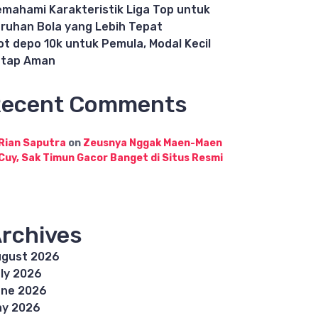
mahami Karakteristik Liga Top untuk
ruhan Bola yang Lebih Tepat
ot depo 10k untuk Pemula, Modal Kecil
etap Aman
ecent Comments
Rian Saputra
on
Zeusnya Nggak Maen-Maen
Cuy, Sak Timun Gacor Banget di Situs Resmi
rchives
gust 2026
ly 2026
ne 2026
y 2026