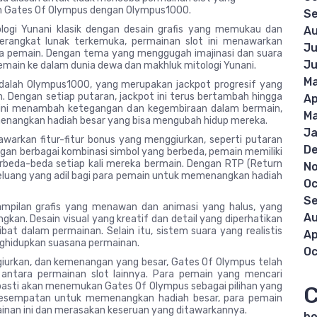
n Gates Of Olympus dengan Olympus1000.
S
ogi Yunani klasik dengan desain grafis yang memukau dan
Au
erangkat lunak terkemuka, permainan slot ini menawarkan
Ju
ra pemain. Dengan tema yang menggugah imajinasi dan suara
Ju
main ke dalam dunia dewa dan makhluk mitologi Yunani.
Ma
adalah Olympus1000, yang merupakan jackpot progresif yang
Dengan setiap putaran, jackpot ini terus bertambah hingga
Ap
 ini menambah ketegangan dan kegembiraan dalam bermain,
Ma
enangkan hadiah besar yang bisa mengubah hidup mereka.
Ja
arkan fitur-fitur bonus yang menggiurkan, seperti putaran
D
ngan berbagai kombinasi simbol yang berbeda, pemain memiliki
eda-beda setiap kali mereka bermain. Dengan RTP (Return
N
 peluang yang adil bagi para pemain untuk memenangkan hadiah
Oc
S
ampilan grafis yang menawan dan animasi yang halus, yang
Au
. Desain visual yang kreatif dan detail yang diperhatikan
t dalam permainan. Selain itu, sistem suara yang realistis
Ap
ghidupkan suasana permainan.
Oc
giurkan, dan kemenangan yang besar, Gates Of Olympus telah
 antara permainan slot lainnya. Para pemain yang mencari
asti akan menemukan Gates Of Olympus sebagai pilihan yang
C
esempatan untuk memenangkan hadiah besar, para pemain
nan ini dan merasakan keseruan yang ditawarkannya.
b