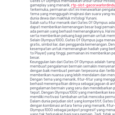
Gates Of Olympus memadukan unsur-unsur mitologi
gameplay yang menarik.
rtp-slot-gacor.warlordind
terkemuka, permainan slot ini menawarkan pengal
tema yang menggugah imajinasi dan suara yang re
dunia dewa dan makhluk mitologi Yunani.
Salah satu fitur menarik dari Gates Of Olympus a
dapat memberikan kemenangan besar bagi pemain. D
ada pemain yang berhasil memenangkannya. Hal i
serta memberikan peluang bagi pemain untuk mem
Selain Olympus1000, Gates Of Olympus juga menawa
gratis, simbol liar, dan pengganda kemenangan. De
kesempatan untuk memenangkan hadiah yang berbe
to Player) yang tinggi, permainan ini memberikan 
besar.
Keunggulan lain dari Gates Of Olympus adalah tamp
membuat pengalaman bermain semakin menyenangkan
dengan baik membuat pemain terpesona dan terlibat
memberikan nuansa yang lebih mendalam dan men
Dengan tema yang menarik, fitur-fitur yang mengg
berhasil menempatkan dirinya sebagai jagoan di an
pengalaman bermain yang seru dan mendebarkan p
tepat. Dengan Olympus1000 yang memberikan kes
memiliki motivasi tambahan untuk mencoba permai
Dalam dunia perjudian slot yang kompetitif, Gates 
dengan kombinasi antara tema yang menarik, fitur
Olympus1000 sebagai jackpot progresif yang mena
yang tak terlupakan bagi para pemain. Jadi, tidak