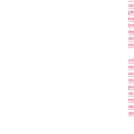
sl
jo
bo
bo
de
sl
sl
si
sl
sl
sl
pr
slo
ma
sl
sb