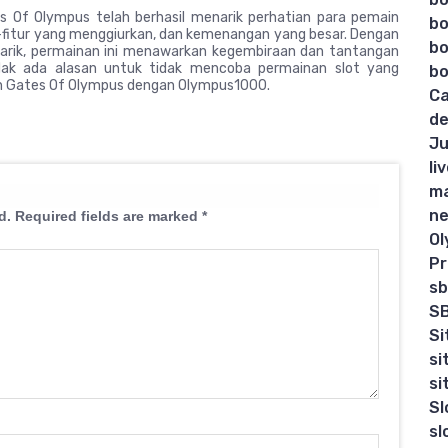
es Of Olympus telah berhasil menarik perhatian para pemain
bo
-fitur yang menggiurkan, dan kemenangan yang besar. Dengan
bo
arik, permainan ini menawarkan kegembiraan dan tantangan
idak ada alasan untuk tidak mencoba permainan slot yang
bo
n Gates Of Olympus dengan Olympus1000.
Ca
de
Ju
li
ma
n
d.
Required fields are marked
*
Ol
Pr
sb
S
Si
si
si
Sl
sl