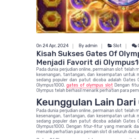
On 24 Apr, 2024
By admin
Slot
Kisah Sukses Gates Of Olym
Menjadi Favorit di Olympus
Pada dunia perjudian online, permainan slot telah 
kesenangan, tantangan, dan kesempatan untuk m
sedang populer dan patut dicoba adalah Gates O
Olympus1000.
gates of olympus slot
Dengan fitu
Olympus telah berhasil menarik perhatian para pemai
Keunggulan Lain Dari
Pada dunia perjudian online, permainan slot telah 
kesenangan, tantangan, dan kesempatan untuk m
sedang populer dan patut dicoba adalah Gates O
Olympus1000. Dengan fitur-fitur yang menarik d
menarik perhatian para pemain slot di seluruh dunia