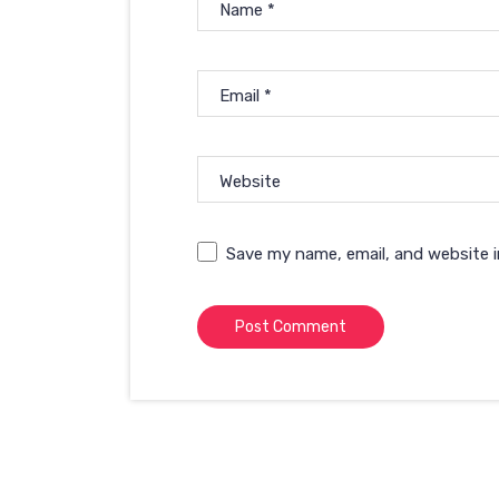
Name
*
Email
*
Website
Save my name, email, and website i