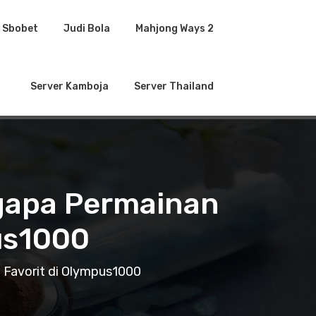
Sbobet
Judi Bola
Mahjong Ways 2
Server Kamboja
Server Thailand
gapa Permainan
pus1000
 Favorit di Olympus1000