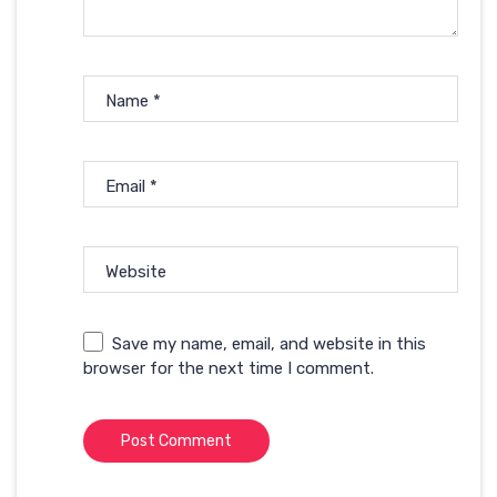
Name
*
Email
*
Website
Save my name, email, and website in this
browser for the next time I comment.