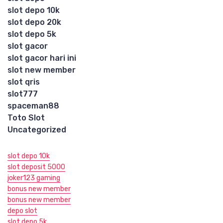
slot depo 10k
slot depo 20k
slot depo 5k
slot gacor
slot gacor hari ini
slot new member
slot qris
slot777
spaceman88
Toto Slot
Uncategorized
slot depo 10k
slot deposit 5000
joker123 gaming
bonus new member
bonus new member
depo slot
slot depo 5k