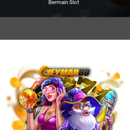
Bermain Slot