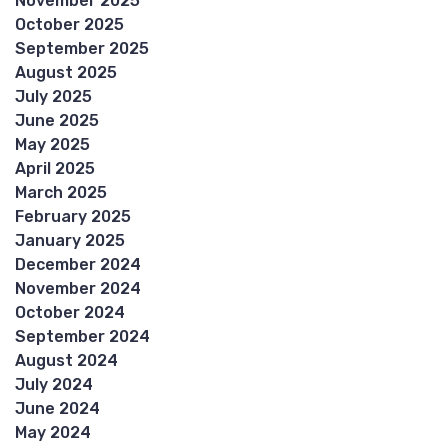
November 2025
October 2025
September 2025
August 2025
July 2025
June 2025
May 2025
April 2025
March 2025
February 2025
January 2025
December 2024
November 2024
October 2024
September 2024
August 2024
July 2024
June 2024
May 2024