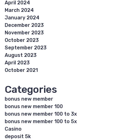
April 2024
March 2024
January 2024
December 2023
November 2023
October 2023
September 2023
August 2023
April 2023
October 2021
Categories
bonus new member
bonus new member 100
bonus new member 100 to 3x
bonus new member 100 to 5x
Casino
deposit 5k