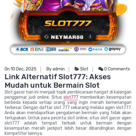
On 10 Dec, 2025
By admin
Slot
0 Comments
Link Alternatif Slot777: Akses
Mudah untuk Bermain Slot
Slot gacor hari ini menjadi topik pembicaraan hangat di kalangan
penggemar judi online. Situs
slot777
memberikan kesempatan
berbeda kepada setiap orang yang ingin meraih kemenangan
terbesar. Dengan daftar slot 777 sekarang melalui agen slot777,
Anda akan mendapatkan pengalaman bermain yang tidak akan
terlupakan. Untuk para pecinta slot online, situs slot gacor agen
slot777 adalah tempat terbaik untuk bermain dengan
kesempatan meraih jackpot lebih besar dibandingkan dengan
kompetitor lainnya.