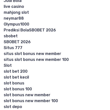
Judi Bola
live casino
mahjong slot
neymar88
Olympus1000
Prediksi BolaSBOBET 2026
sbobet
SBOBET 2026
Situs 777
situs slot bonus new member
situs slot bonus new member 100
Slot
slot bet 200
slot bet kecil
slot bonus
slot bonus 100
slot bonus new member
slot bonus new member 100
slot depo