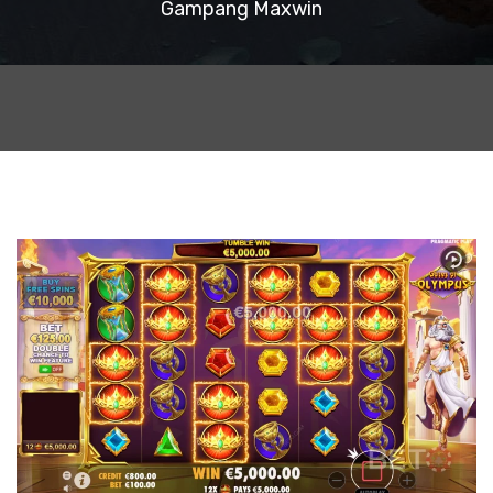
Gampang Maxwin