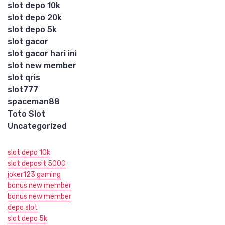
slot depo 10k
slot depo 20k
slot depo 5k
slot gacor
slot gacor hari ini
slot new member
slot qris
slot777
spaceman88
Toto Slot
Uncategorized
slot depo 10k
slot deposit 5000
joker123 gaming
bonus new member
bonus new member
depo slot
slot depo 5k