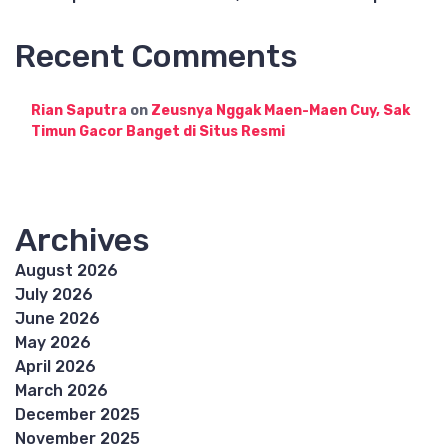
Recent Comments
Rian Saputra
on
Zeusnya Nggak Maen-Maen Cuy, Sak
Timun Gacor Banget di Situs Resmi
Archives
August 2026
July 2026
June 2026
May 2026
April 2026
March 2026
December 2025
November 2025