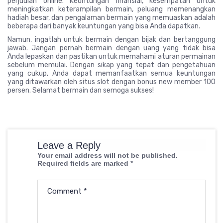
perjudian online. Keuntungan finansial, kesempatan untuk
meningkatkan keterampilan bermain, peluang memenangkan
hadiah besar, dan pengalaman bermain yang memuaskan adalah
beberapa dari banyak keuntungan yang bisa Anda dapatkan.
Namun, ingatlah untuk bermain dengan bijak dan bertanggung
jawab. Jangan pernah bermain dengan uang yang tidak bisa
Anda lepaskan dan pastikan untuk memahami aturan permainan
sebelum memulai. Dengan sikap yang tepat dan pengetahuan
yang cukup, Anda dapat memanfaatkan semua keuntungan
yang ditawarkan oleh situs slot dengan bonus new member 100
persen. Selamat bermain dan semoga sukses!
Leave a Reply
Your email address will not be published.
Required fields are marked
*
Comment
*