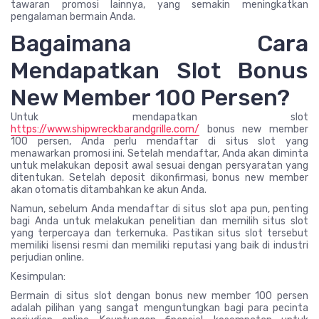
tawaran promosi lainnya, yang semakin meningkatkan
pengalaman bermain Anda.
Bagaimana Cara
Mendapatkan Slot Bonus
New Member 100 Persen?
Untuk mendapatkan slot
https://www.shipwreckbarandgrille.com/
bonus new member
100 persen, Anda perlu mendaftar di situs slot yang
menawarkan promosi ini. Setelah mendaftar, Anda akan diminta
untuk melakukan deposit awal sesuai dengan persyaratan yang
ditentukan. Setelah deposit dikonfirmasi, bonus new member
akan otomatis ditambahkan ke akun Anda.
Namun, sebelum Anda mendaftar di situs slot apa pun, penting
bagi Anda untuk melakukan penelitian dan memilih situs slot
yang terpercaya dan terkemuka. Pastikan situs slot tersebut
memiliki lisensi resmi dan memiliki reputasi yang baik di industri
perjudian online.
Kesimpulan:
Bermain di situs slot dengan bonus new member 100 persen
adalah pilihan yang sangat menguntungkan bagi para pecinta