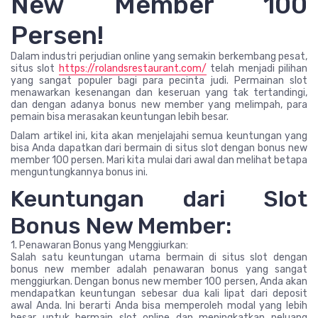
New Member 100
Persen!
Dalam industri perjudian online yang semakin berkembang pesat,
situs slot
https://rolandsrestaurant.com/
telah menjadi pilihan
yang sangat populer bagi para pecinta judi. Permainan slot
menawarkan kesenangan dan keseruan yang tak tertandingi,
dan dengan adanya bonus new member yang melimpah, para
pemain bisa merasakan keuntungan lebih besar.
Dalam artikel ini, kita akan menjelajahi semua keuntungan yang
bisa Anda dapatkan dari bermain di situs slot dengan bonus new
member 100 persen. Mari kita mulai dari awal dan melihat betapa
menguntungkannya bonus ini.
Keuntungan dari Slot
Bonus New Member:
1. Penawaran Bonus yang Menggiurkan:
Salah satu keuntungan utama bermain di situs slot dengan
bonus new member adalah penawaran bonus yang sangat
menggiurkan. Dengan bonus new member 100 persen, Anda akan
mendapatkan keuntungan sebesar dua kali lipat dari deposit
awal Anda. Ini berarti Anda bisa memperoleh modal yang lebih
besar untuk bermain slot online dan meningkatkan peluang