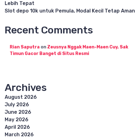
Lebih Tepat
Slot depo 10k untuk Pemula, Modal Kecil Tetap Aman
Recent Comments
Rian Saputra
on
Zeusnya Nggak Maen-Maen Cuy, Sak
Timun Gacor Banget di Situs Resmi
Archives
August 2026
July 2026
June 2026
May 2026
April 2026
March 2026