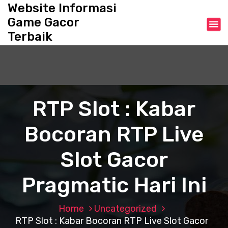
S
Website Informasi
k
Game Gacor
i
Terbaik
p
t
o
c
o
n
RTP Slot : Kabar
t
e
Bocoran RTP Live
n
t
Slot Gacor
Pragmatic Hari Ini
Home
Uncategorized
RTP Slot : Kabar Bocoran RTP Live Slot Gacor