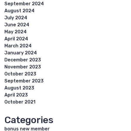
September 2024
August 2024
July 2024
June 2024
May 2024
April 2024
March 2024
January 2024
December 2023
November 2023
October 2023
September 2023
August 2023
April 2023
October 2021
Categories
bonus new member