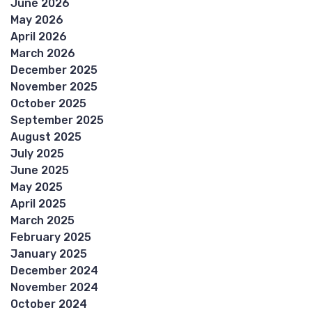
June 2026
May 2026
April 2026
March 2026
December 2025
November 2025
October 2025
September 2025
August 2025
July 2025
June 2025
May 2025
April 2025
March 2025
February 2025
January 2025
December 2024
November 2024
October 2024