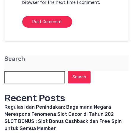
browser for the next time I comment.
Search
Search
Recent Posts
Regulasi dan Penindakan: Bagaimana Negara
Merespons Fenomena Slot Gacor di Tahun 202
SLOT BONUS : Slot Bonus Cashback dan Free Spin
untuk Semua Member