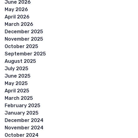
June 2026
May 2026
April 2026
March 2026
December 2025
November 2025
October 2025
September 2025
August 2025
July 2025
June 2025
May 2025
April 2025
March 2025
February 2025
January 2025
December 2024
November 2024
October 2024