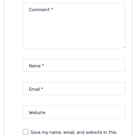
Comment
*
Name
*
Email
*
Website
Save my name, email, and website in this