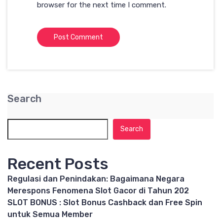
browser for the next time I comment.
Search
Search
Recent Posts
Regulasi dan Penindakan: Bagaimana Negara
Merespons Fenomena Slot Gacor di Tahun 202
SLOT BONUS : Slot Bonus Cashback dan Free Spin
untuk Semua Member