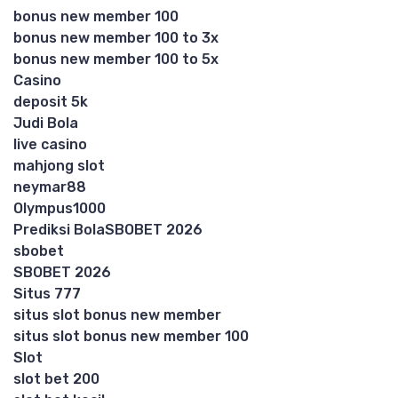
bonus new member 100
bonus new member 100 to 3x
bonus new member 100 to 5x
Casino
deposit 5k
Judi Bola
live casino
mahjong slot
neymar88
Olympus1000
Prediksi BolaSBOBET 2026
sbobet
SBOBET 2026
Situs 777
situs slot bonus new member
situs slot bonus new member 100
Slot
slot bet 200