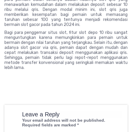
menawarkan kemudahan dalam melakukan deposit sebesar 10
ribu melalui qris. Dengan modal minim ini, slot qris juga
memberikan kesempatan bagi pemain untuk memasang
taruhan sebesar 100 yang tentunya menjadi rekomendasi
bermain slot gacor pada tahun 2024 ini.
Bagi para penggemar situs slot, fitur slot depo 10 ribu sangat
menguntungkan karena memungkinkan para pemain untuk
bermain dengan nilai taruhan yang terjangkau. Selain itu, dengan
adanya slot gacor via qris, pemain dapat dengan mudah dan
cepat melakukan transaksi deposit menggunakan aplikasi qris.
Sehingga, pemain tidak perlu lagi repot-repot menggunakan
metode transfer konvensional yang seringkali memakan waktu
lebih lama.
Leave a Reply
Your email address will not be published.
Required fields are marked
*