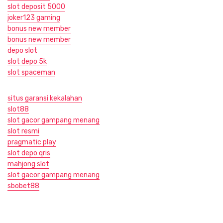
slot deposit 5000
joker123 gaming
bonus new member
bonus new member
depo slot
slot depo 5k
slot spaceman
situs garansi kekalahan
slot88
slot gacor gampang menang
slot resmi
pragmatic play
slot depo qris
mahjong slot
slot gacor gampang menang
sbobet88