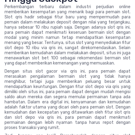
Perkembangan terbaru dalam industri perjudian online
memberikan kesempatan yang menarik bagi para pemain slot.
Slot qris hadir sebagai fitur baru yang mempermudah para
pemain dalam melakukan deposit dengan nilai yang terjangkau,
hanya sebesar 10 ribu rupiah saja. Dengan adanya slot qris ini,
para pemain dapat menikmati keseruan bermain slot dengan
modal yang minim namun tetap mendapatkan kesempatan
menang yang besar. Tentunya, situs slot yang menyediakan fitur
slot depo 10 ribu via qris ini, sangat direkomendasikan. Selain
memberikan kemudahan dalam melakukan deposit, situs ini juga
menawarkan slot bet 100 sebagai rekomendasi bermain slot
yang dapat memberikan kemenangan yang memuaskan.
Dengan situs slot gacor via qris ini, para pemain dapat
merasakan pengalaman bermain slot yang tidak hanya
menghibur, tetapi juga memberikan peluang besar untuk
mendapatkan keuntungan. Dengan fitur slot depo via qris yang
dimiliki oleh situs ini, para pemain dapat dengan mudah mengisi
saldo akun mereka dan segera memulai permainan tanpa ada
hambatan. Dalam era digital ini, kenyamanan dan kemudahan
adalah faktor utama yang dicari oleh para pemain slot. Dengan
kemudahan dan kecepatan yang ditawarkan oleh fitur slot qris
dan slot depo via qris ini, para pemain dapat menikmati
permainan dengan lebih nyaman tanpa harus repot dengan
proses transaksi yang rumit.