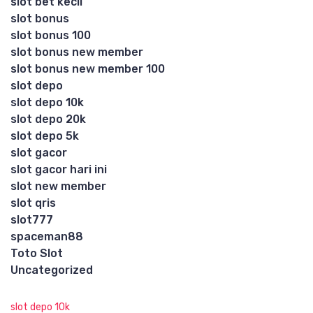
slot bet kecil
slot bonus
slot bonus 100
slot bonus new member
slot bonus new member 100
slot depo
slot depo 10k
slot depo 20k
slot depo 5k
slot gacor
slot gacor hari ini
slot new member
slot qris
slot777
spaceman88
Toto Slot
Uncategorized
slot depo 10k