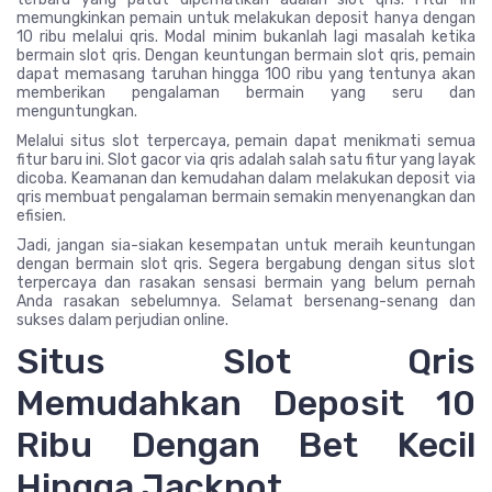
memungkinkan pemain untuk melakukan deposit hanya dengan
10 ribu melalui qris. Modal minim bukanlah lagi masalah ketika
bermain slot qris. Dengan keuntungan bermain slot qris, pemain
dapat memasang taruhan hingga 100 ribu yang tentunya akan
memberikan pengalaman bermain yang seru dan
menguntungkan.
Melalui situs slot terpercaya, pemain dapat menikmati semua
fitur baru ini. Slot gacor via qris adalah salah satu fitur yang layak
dicoba. Keamanan dan kemudahan dalam melakukan deposit via
qris membuat pengalaman bermain semakin menyenangkan dan
efisien.
Jadi, jangan sia-siakan kesempatan untuk meraih keuntungan
dengan bermain slot qris. Segera bergabung dengan situs slot
terpercaya dan rasakan sensasi bermain yang belum pernah
Anda rasakan sebelumnya. Selamat bersenang-senang dan
sukses dalam perjudian online.
Situs Slot Qris
Memudahkan Deposit 10
Ribu Dengan Bet Kecil
Hingga Jackpot