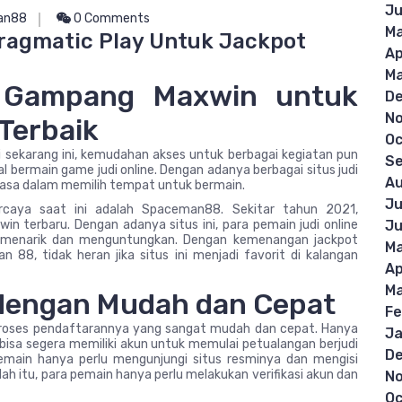
Ju
an88
0 Comments
Ma
ragmatic Play Untuk Jackpot
Ap
Ma
 Gampang Maxwin untuk
D
N
Terbaik
Oc
 sekarang ini, kemudahan akses untuk berbagai kegiatan pun
S
 bermain game judi online. Dengan adanya berbagai situs judi
Au
leluasa dalam memilih tempat untuk bermain.
Ju
percaya saat ini adalah Spaceman88. Sekitar tahun 2021,
 terbaru. Dengan adanya situs ini, para pemain judi online
Ju
h menarik dan menguntungkan. Dengan kemenangan jackpot
Ma
88, tidak heran jika situs ini menjadi favorit di kalangan
Ap
Ma
dengan Mudah dan Cepat
Fe
proses pendaftarannya yang sangat mudah dan cepat. Hanya
Ja
isa segera memiliki akun untuk memulai petualangan berjudi
D
emain hanya perlu mengunjungi situs resminya dan mengisi
ah itu, para pemain hanya perlu melakukan verifikasi akun dan
N
Oc