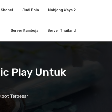
Sbobet
Judi Bola
Mahjong Ways 2
Server Kamboja
Server Thailand
c Play Untuk
kpot Terbesar