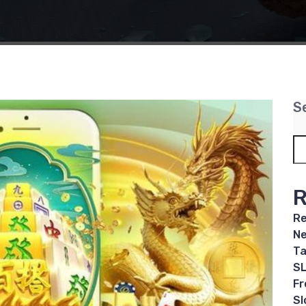
S
R
Re
Ne
Ta
SL
Fr
Sl