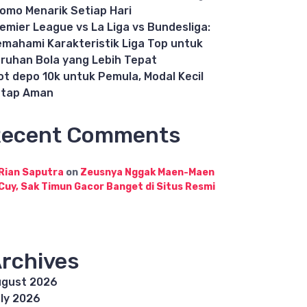
omo Menarik Setiap Hari
emier League vs La Liga vs Bundesliga:
mahami Karakteristik Liga Top untuk
ruhan Bola yang Lebih Tepat
ot depo 10k untuk Pemula, Modal Kecil
etap Aman
ecent Comments
Rian Saputra
on
Zeusnya Nggak Maen-Maen
Cuy, Sak Timun Gacor Banget di Situs Resmi
rchives
gust 2026
ly 2026