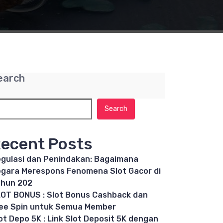
earch
Search
ecent Posts
gulasi dan Penindakan: Bagaimana
gara Merespons Fenomena Slot Gacor di
hun 202
OT BONUS : Slot Bonus Cashback dan
ee Spin untuk Semua Member
ot Depo 5K : Link Slot Deposit 5K dengan