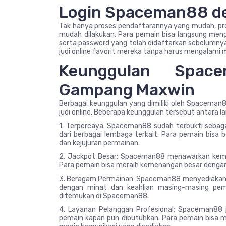
Login Spaceman88 d
Tak hanya proses pendaftarannya yang mudah, pr
mudah dilakukan. Para pemain bisa langsung m
serta password yang telah didaftarkan sebelumnya
judi online favorit mereka tanpa harus mengalami m
Keunggulan Spac
Gampang Maxwin
Berbagai keunggulan yang dimiliki oleh Spaceman8
judi online. Beberapa keunggulan tersebut antara la
1. Terpercaya: Spaceman88 sudah terbukti sebagai 
dari berbagai lembaga terkait. Para pemain bisa
dan kejujuran permainan.
2. Jackpot Besar: Spaceman88 menawarkan kemenan
Para pemain bisa meraih kemenangan besar dengan 
3. Beragam Permainan: Spaceman88 menyediakan ber
dengan minat dan keahlian masing-masing pemain
ditemukan di Spaceman88.
4. Layanan Pelanggan Profesional: Spaceman88 
pemain kapan pun dibutuhkan. Para pemain bisa 