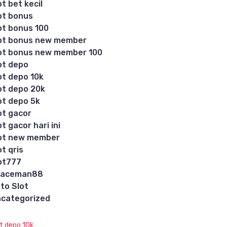
ot bet kecil
ot bonus
ot bonus 100
ot bonus new member
ot bonus new member 100
ot depo
ot depo 10k
ot depo 20k
ot depo 5k
ot gacor
ot gacor hari ini
ot new member
ot qris
ot777
paceman88
to Slot
categorized
ot depo 10k