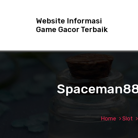
S
k
i
Website Informasi
p
Game Gacor Terbaik
t
o
c
o
n
t
e
n
Spaceman88:
t
Home
Slot