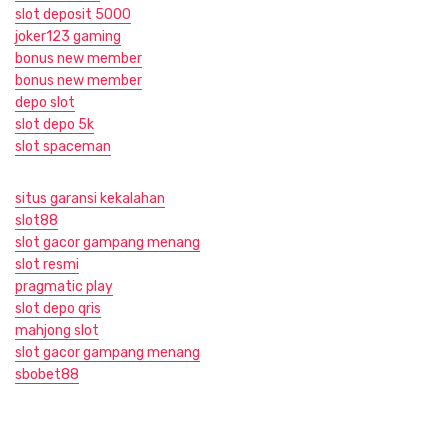
slot deposit 5000
joker123 gaming
bonus new member
bonus new member
depo slot
slot depo 5k
slot spaceman
situs garansi kekalahan
slot88
slot gacor gampang menang
slot resmi
pragmatic play
slot depo qris
mahjong slot
slot gacor gampang menang
sbobet88