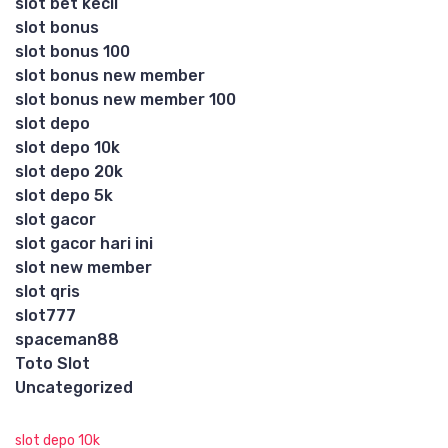
slot bet kecil
slot bonus
slot bonus 100
slot bonus new member
slot bonus new member 100
slot depo
slot depo 10k
slot depo 20k
slot depo 5k
slot gacor
slot gacor hari ini
slot new member
slot qris
slot777
spaceman88
Toto Slot
Uncategorized
slot depo 10k