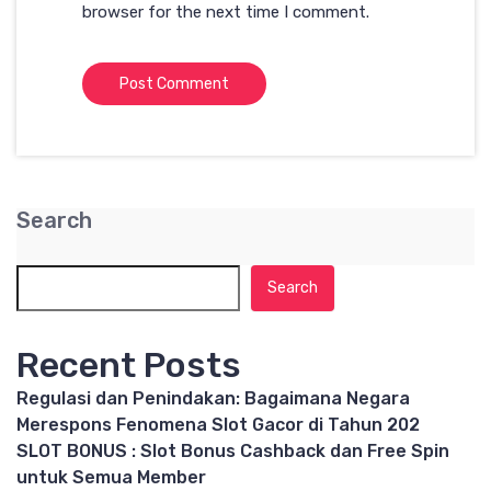
browser for the next time I comment.
Search
Search
Recent Posts
Regulasi dan Penindakan: Bagaimana Negara
Merespons Fenomena Slot Gacor di Tahun 202
SLOT BONUS : Slot Bonus Cashback dan Free Spin
untuk Semua Member