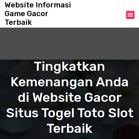
S
Website Informasi
k
Game Gacor
i
Terbaik
p
t
o
c
o
n
Tingkatkan
t
e
Kemenangan Anda
n
t
di Website Gacor
Situs Togel Toto Slot
Terbaik