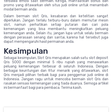
terbawa emosi saat bermain. Ketiga, manfaatkan bonus dan
promo yang ditawarkan oleh situs judi online untuk menambah
modal bermain anda.
Dalam bermain slot Qris, kesabaran dan ketelitian sangat
diperlukan. Jangan terlalu terburu-buru dalam memutar mesin
slot, namun perhatikan setiap putaran dan cari pola
kemenangan yang bisa membantu meningkatkan peluang
kemenangan anda. Selain itu, jangan lupa untuk selalu bermain
dengan perasaan senang dan santai, karena hal tersebut juga
dapat mempengaruhi hasil permainan anda.
Kesimpulan
Sebagai kesimpulan, Slot Qris merupakan salah satu slot deposit
Qris 5000 dengan minimal 5 ribu rupiah yang menawarkan
peluang kemenangan terbesar di seluruh Indonesia. Dengan
berbagai keuntungan dan fitur menarik yang ditawarkan, slot
Qris menjadi pilihan terbaik bagi para penggemar judi online di
Indonesia. Jangan ragu untuk mencoba bermain slot Qris dan
rasakan sensasi kemenangan yang tiada duanya. Semoga artikel
ini bermanfaat bagi para pembaca. Terima kasih.