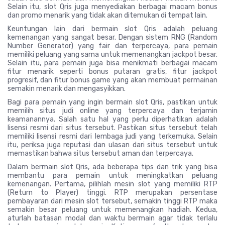
Selain itu, slot Qris juga menyediakan berbagai macam bonus
dan promo menarik yang tidak akan ditemukan di tempat lain.
Keuntungan lain dari bermain slot Qris adalah peluang
kemenangan yang sangat besar. Dengan sistem RNG (Random
Number Generator) yang fair dan terpercaya, para pemain
memiliki peluang yang sama untuk memenangkan jackpot besar.
Selain itu, para pemain juga bisa menikmati berbagai macam
fitur menarik seperti bonus putaran gratis, fitur jackpot
progresif, dan fitur bonus game yang akan membuat permainan
semakin menarik dan mengasyikkan.
Bagi para pemain yang ingin bermain slot Qris, pastikan untuk
memilih situs judi online yang terpercaya dan terjamin
keamanannya. Salah satu hal yang perlu diperhatikan adalah
lisensi resmi dari situs tersebut. Pastikan situs tersebut telah
memiliki lisensi resmi dari lembaga judi yang terkemuka. Selain
itu, periksa juga reputasi dan ulasan dari situs tersebut untuk
memastikan bahwa situs tersebut aman dan terpercaya.
Dalam bermain slot Qris, ada beberapa tips dan trik yang bisa
membantu para pemain untuk meningkatkan peluang
kemenangan. Pertama, pilihlah mesin slot yang memiliki RTP
(Return to Player) tinggi. RTP merupakan persentase
pembayaran dari mesin slot tersebut, semakin tinggi RTP maka
semakin besar peluang untuk memenangkan hadiah. Kedua,
aturlah batasan modal dan waktu bermain agar tidak terlalu