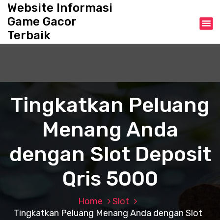
S
Website Informasi
k
Game Gacor
i
Terbaik
p
t
o
c
o
n
Tingkatkan Peluang
t
e
Menang Anda
n
t
dengan Slot Deposit
Qris 5000
Home
Slot
Tingkatkan Peluang Menang Anda dengan Slot