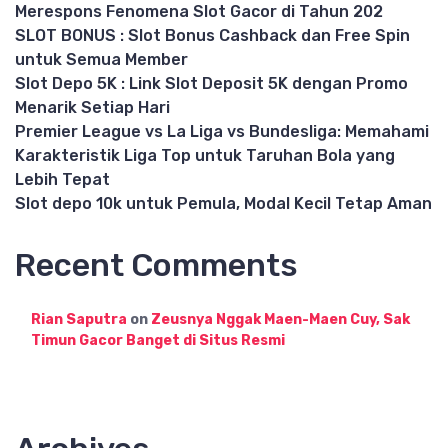
Merespons Fenomena Slot Gacor di Tahun 202
SLOT BONUS : Slot Bonus Cashback dan Free Spin
untuk Semua Member
Slot Depo 5K : Link Slot Deposit 5K dengan Promo
Menarik Setiap Hari
Premier League vs La Liga vs Bundesliga: Memahami
Karakteristik Liga Top untuk Taruhan Bola yang
Lebih Tepat
Slot depo 10k untuk Pemula, Modal Kecil Tetap Aman
Recent Comments
Rian Saputra
on
Zeusnya Nggak Maen-Maen Cuy, Sak
Timun Gacor Banget di Situs Resmi