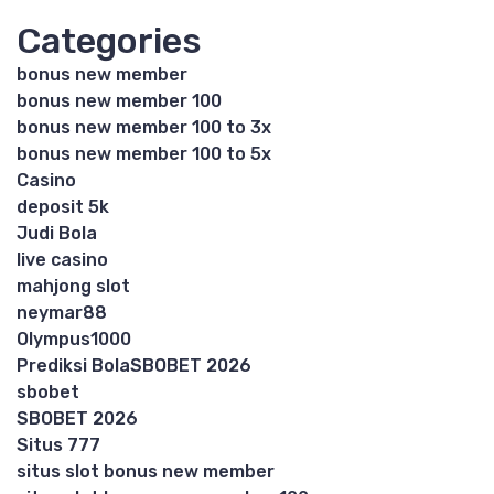
Categories
bonus new member
bonus new member 100
bonus new member 100 to 3x
bonus new member 100 to 5x
Casino
deposit 5k
Judi Bola
live casino
mahjong slot
neymar88
Olympus1000
Prediksi BolaSBOBET 2026
sbobet
SBOBET 2026
Situs 777
situs slot bonus new member