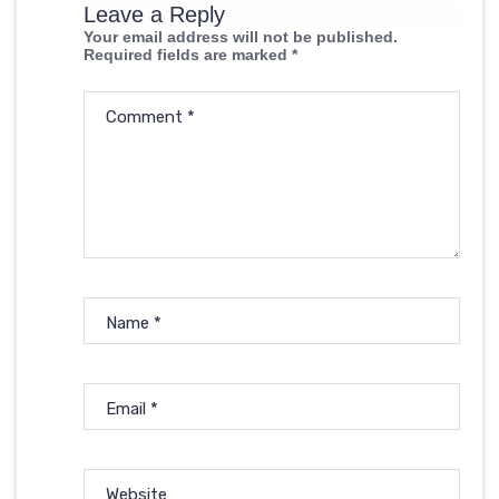
Leave a Reply
Your email address will not be published.
Required fields are marked
*
Comment
*
Name
*
Email
*
Website